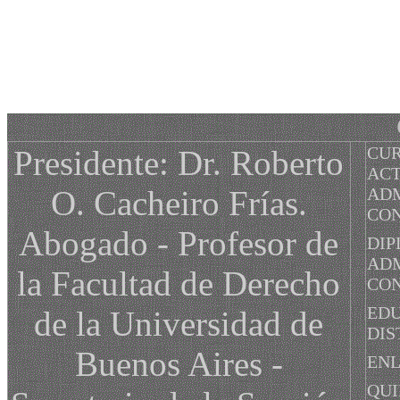
CUR
Presidente: Dr. Roberto
ACT
O. Cacheiro Frías.
ADM
CO
Abogado - Profesor de
DIP
ADM
la Facultad de Derecho
CO
EDU
de la Universidad de
DIS
Buenos Aires -
EN
QUI