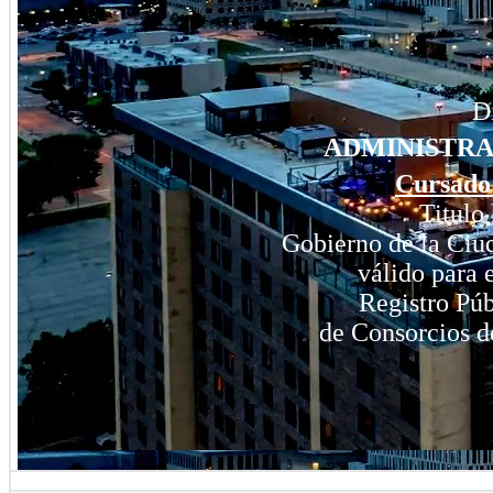
D
ADMINISTRA
Cursado 
Titulo
Gobierno de la Ciu
válido para e
Registro Púb
de Consorcios d